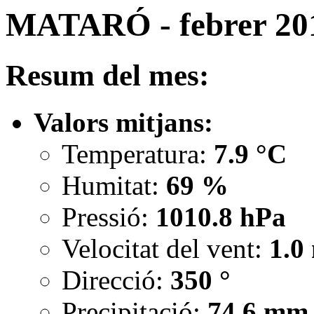
MATARÓ - febrer 20
Resum del mes:
Valors mitjans:
Temperatura:
7.9 °C
Humitat:
69 %
Pressió:
1010.8 hPa
Velocitat del vent:
1.0
Direcció:
350 °
Precipitació:
74.6 mm