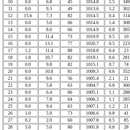
10
0.0
6.8
45
1014.8
1.5
349
11
0.0
9.3
49
1013.6
1.2
302
12
15.6
7.3
82
1014.5
0.4
114
13
0.0
5.0
66
1014.6
1.4
308
14
0.0
8.0
66
1014.9
0.8
305
15
0.0
11.4
73
1019.9
0.5
10
16
0.0
13.1
77
1020.7
0.5
223
17
1.2
11.4
88
1018.8
0.4
23
18
1.8
10.7
82
1019.1
0.6
281
19
0.0
9.8
82
1015.1
0.7
74
20
0.0
10.8
81
1009.3
0.6
352
21
0.0
9.6
56
1005.4
2.1
21
22
0.0
5.8
63
1004.7
0.8
300
23
0.0
6.4
66
1005.1
1.1
288
24
0.0
7.8
64
1006.3
1.1
285
25
0.0
9.4
63
1007.1
1.2
21
26
1.0
5.9
73
1006.6
0.8
41
27
0.2
2.0
60
1007.8
0.5
85
28
5.0
5.0
80
1001.8
0.8
28