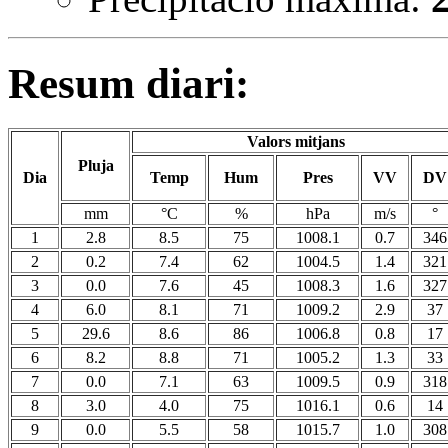
Resum diari:
Valors mitjans
Pluja
Dia
Temp
Hum
Pres
VV
DV
mm
°C
%
hPa
m/s
°
1
2.8
8.5
75
1008.1
0.7
346
2
0.2
7.4
62
1004.5
1.4
321
3
0.0
7.6
45
1008.3
1.6
327
4
6.0
8.1
71
1009.2
2.9
37
5
29.6
8.6
86
1006.8
0.8
17
6
8.2
8.8
71
1005.2
1.3
33
7
0.0
7.1
63
1009.5
0.9
318
8
3.0
4.0
75
1016.1
0.6
14
9
0.0
5.5
58
1015.7
1.0
308