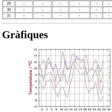
29
-
-
-
-
-
-
30
-
-
-
-
-
-
31
-
-
-
-
-
-
Gràfiques