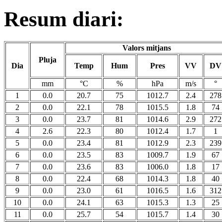
Resum diari:
Valors mitjans
Pluja
Dia
Temp
Hum
Pres
VV
DV
mm
°C
%
hPa
m/s
°
1
0.0
20.7
75
1012.7
2.4
278
2
0.0
22.1
78
1015.5
1.8
74
3
0.0
23.7
81
1014.6
2.9
272
4
2.6
22.3
80
1012.4
1.7
1
5
0.0
23.4
81
1012.9
2.3
239
6
0.0
23.5
83
1009.7
1.9
67
7
0.0
23.6
83
1006.0
1.8
17
8
0.0
22.4
68
1014.3
1.8
40
9
0.0
23.0
61
1016.5
1.6
312
10
0.0
24.1
63
1015.3
1.3
25
11
0.0
25.7
54
1015.7
1.4
30