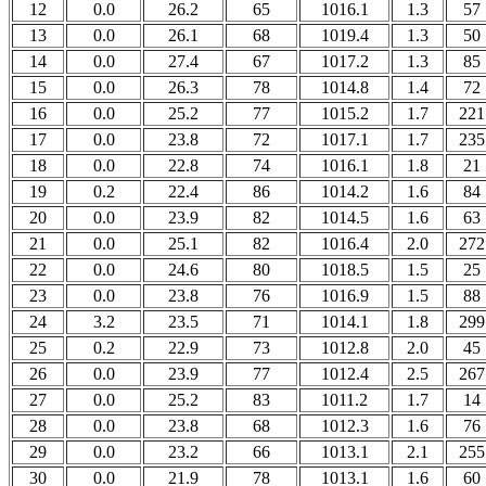
12
0.0
26.2
65
1016.1
1.3
57
13
0.0
26.1
68
1019.4
1.3
50
14
0.0
27.4
67
1017.2
1.3
85
15
0.0
26.3
78
1014.8
1.4
72
16
0.0
25.2
77
1015.2
1.7
221
17
0.0
23.8
72
1017.1
1.7
235
18
0.0
22.8
74
1016.1
1.8
21
19
0.2
22.4
86
1014.2
1.6
84
20
0.0
23.9
82
1014.5
1.6
63
21
0.0
25.1
82
1016.4
2.0
272
22
0.0
24.6
80
1018.5
1.5
25
23
0.0
23.8
76
1016.9
1.5
88
24
3.2
23.5
71
1014.1
1.8
299
25
0.2
22.9
73
1012.8
2.0
45
26
0.0
23.9
77
1012.4
2.5
267
27
0.0
25.2
83
1011.2
1.7
14
28
0.0
23.8
68
1012.3
1.6
76
29
0.0
23.2
66
1013.1
2.1
255
30
0.0
21.9
78
1013.1
1.6
60