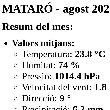
MATARÓ - agost 202
Resum del mes:
Valors mitjans:
Temperatura:
23.8 °C
Humitat:
74 %
Pressió:
1014.4 hPa
Velocitat del vent:
1.8
Direcció:
9 °
Precipitació:
6.2 mm