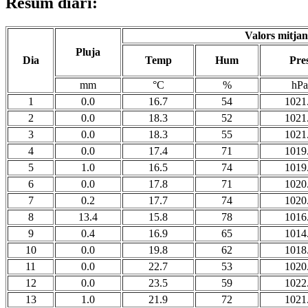
Resum diari:
Valors mitjan
Pluja
Dia
Temp
Hum
Pre
mm
°C
%
hPa
1
0.0
16.7
54
1021
2
0.0
18.3
52
1021
3
0.0
18.3
55
1021
4
0.0
17.4
71
1019
5
1.0
16.5
74
1019
6
0.0
17.8
71
1020
7
0.2
17.7
74
1020
8
13.4
15.8
78
1016
9
0.4
16.9
65
1014
10
0.0
19.8
62
1018
11
0.0
22.7
53
1020
12
0.0
23.5
59
1022
13
1.0
21.9
72
1021