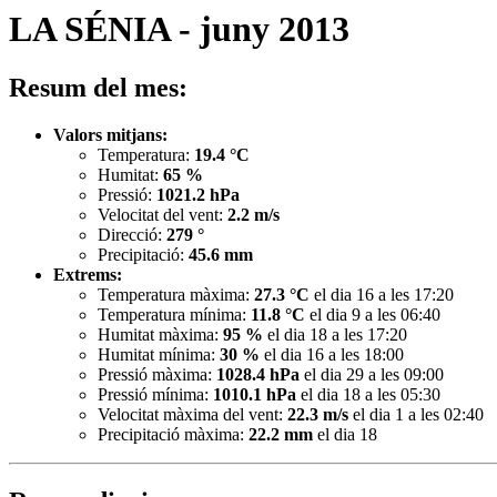
LA SÉNIA - juny 2013
Resum del mes:
Valors mitjans:
Temperatura:
19.4 °C
Humitat:
65 %
Pressió:
1021.2 hPa
Velocitat del vent:
2.2 m/s
Direcció:
279 °
Precipitació:
45.6 mm
Extrems:
Temperatura màxima:
27.3 °C
el dia 16 a les 17:20
Temperatura mínima:
11.8 °C
el dia 9 a les 06:40
Humitat màxima:
95 %
el dia 18 a les 17:20
Humitat mínima:
30 %
el dia 16 a les 18:00
Pressió màxima:
1028.4 hPa
el dia 29 a les 09:00
Pressió mínima:
1010.1 hPa
el dia 18 a les 05:30
Velocitat màxima del vent:
22.3 m/s
el dia 1 a les 02:40
Precipitació màxima:
22.2 mm
el dia 18