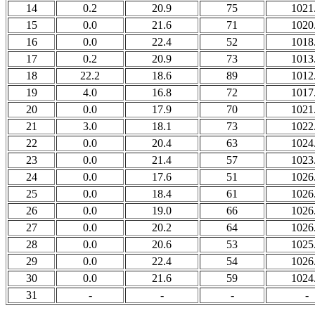
14
0.2
20.9
75
1021
15
0.0
21.6
71
1020
16
0.0
22.4
52
1018
17
0.2
20.9
73
1013
18
22.2
18.6
89
1012
19
4.0
16.8
72
1017
20
0.0
17.9
70
1021
21
3.0
18.1
73
1022
22
0.0
20.4
63
1024
23
0.0
21.4
57
1023
24
0.0
17.6
51
1026
25
0.0
18.4
61
1026
26
0.0
19.0
66
1026
27
0.0
20.2
64
1026
28
0.0
20.6
53
1025
29
0.0
22.4
54
1026
30
0.0
21.6
59
1024
31
-
-
-
-