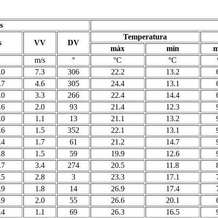
s
Temperatura
s
VV
DV
màx
mín
m
m/s
°
°C
°C
.0
7.3
306
22.2
13.2
.7
4.6
305
24.4
13.1
.0
3.3
266
22.4
14.4
.6
2.0
93
21.4
12.3
.0
1.1
13
21.1
13.2
.6
1.5
352
22.1
13.1
.4
1.7
61
21.2
14.7
.8
1.5
59
19.9
12.6
.7
3.4
274
20.5
11.8
.5
2.8
3
23.3
17.1
.9
1.8
14
26.9
17.4
.9
2.0
55
26.6
20.1
.4
1.1
69
26.3
16.5