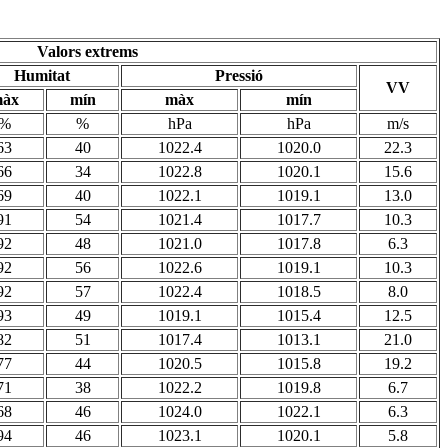
Valors extrems
Humitat
Pressió
VV
àx
mín
màx
mín
%
%
hPa
hPa
m/s
63
40
1022.4
1020.0
22.3
66
34
1022.8
1020.1
15.6
69
40
1022.1
1019.1
13.0
91
54
1021.4
1017.7
10.3
92
48
1021.0
1017.8
6.3
92
56
1022.6
1019.1
10.3
92
57
1022.4
1018.5
8.0
93
49
1019.1
1015.4
12.5
82
51
1017.4
1013.1
21.0
77
44
1020.5
1015.8
19.2
71
38
1022.2
1019.8
6.7
68
46
1024.0
1022.1
6.3
94
46
1023.1
1020.1
5.8