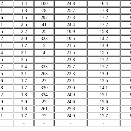
.2
1.4
100
24.8
16.4
.1
1.3
78
25.7
17.8
.6
1.5
292
27.3
17.2
.1
2.5
41
24.4
17.2
.5
2.2
25
19.9
15.8
.2
2.0
323
19.5
14.2
.1
1.7
5
21.5
13.9
.4
2.1
4
21.5
15.5
.5
2.5
11
23.8
17.2
.7
2.4
333
25.7
17.7
.5
3.1
268
22.3
13.0
.6
1.7
27
22.1
12.5
.8
1.7
330
23.0
14.1
.2
1.8
334
24.9
15.1
.9
2.0
25
24.6
15.6
.9
1.8
261
25.8
18.3
.1
1.7
77
24.9
17.7
-
-
-
-