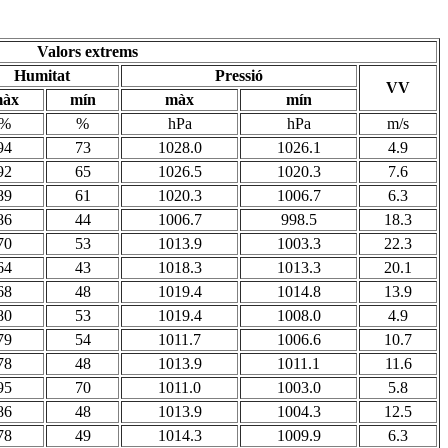
Valors extrems
Humitat
Pressió
VV
àx
mín
màx
mín
%
%
hPa
hPa
m/s
94
73
1028.0
1026.1
4.9
92
65
1026.5
1020.3
7.6
89
61
1020.3
1006.7
6.3
86
44
1006.7
998.5
18.3
70
53
1013.9
1003.3
22.3
64
43
1018.3
1013.3
20.1
68
48
1019.4
1014.8
13.9
80
53
1019.4
1008.0
4.9
79
54
1011.7
1006.6
10.7
78
48
1013.9
1011.1
11.6
95
70
1011.0
1003.0
5.8
86
48
1013.9
1004.3
12.5
78
49
1014.3
1009.9
6.3