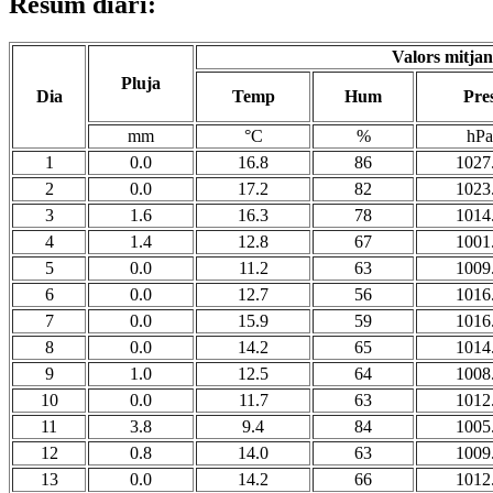
Resum diari:
Valors mitjan
Pluja
Dia
Temp
Hum
Pre
mm
°C
%
hPa
1
0.0
16.8
86
1027
2
0.0
17.2
82
1023
3
1.6
16.3
78
1014
4
1.4
12.8
67
1001
5
0.0
11.2
63
1009
6
0.0
12.7
56
1016
7
0.0
15.9
59
1016
8
0.0
14.2
65
1014
9
1.0
12.5
64
1008
10
0.0
11.7
63
1012
11
3.8
9.4
84
1005
12
0.8
14.0
63
1009
13
0.0
14.2
66
1012