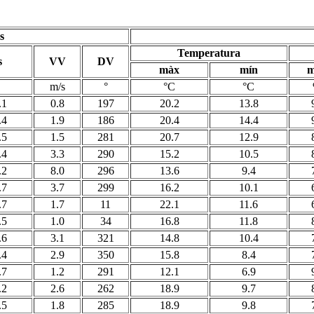
s
Temperatura
s
VV
DV
màx
mín
m
m/s
°
°C
°C
.1
0.8
197
20.2
13.8
.4
1.9
186
20.4
14.4
.5
1.5
281
20.7
12.9
.4
3.3
290
15.2
10.5
.2
8.0
296
13.6
9.4
.7
3.7
299
16.2
10.1
.7
1.7
11
22.1
11.6
.5
1.0
34
16.8
11.8
.6
3.1
321
14.8
10.4
.4
2.9
350
15.8
8.4
.7
1.2
291
12.1
6.9
.2
2.6
262
18.9
9.7
.5
1.8
285
18.9
9.8