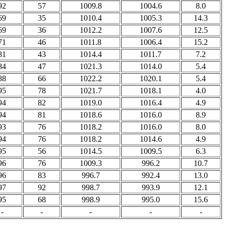
92
57
1009.8
1004.6
8.0
69
35
1010.4
1005.3
14.3
69
36
1012.2
1007.6
12.5
71
46
1011.8
1006.4
15.2
81
43
1014.4
1011.7
7.2
84
47
1021.3
1014.0
5.4
88
66
1022.2
1020.1
5.4
95
78
1021.7
1018.1
4.0
94
82
1019.0
1016.4
4.9
94
81
1018.6
1016.0
8.9
93
76
1018.2
1016.0
8.0
94
76
1018.2
1014.6
4.9
95
56
1014.5
1009.5
6.3
96
76
1009.3
996.2
10.7
96
83
996.7
992.4
13.0
97
92
998.7
993.9
12.1
95
68
998.9
995.0
15.6
-
-
-
-
-