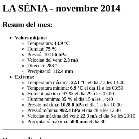
LA SÉNIA - novembre 2014
Resum del mes:
Valors mitjans:
Temperatura:
13.9 °C
Humitat:
75 %
Pressió:
1011.6 hPa
Velocitat del vent:
2.3 m/s
Direcció:
283 °
Precipitació:
112.4 mm
Extrems:
Temperatura màxima:
22.1 °C
el dia 7 a les 13:40
Temperatura mínima:
6.9 °C
el dia 11 a les 03:50
Humitat màxima:
97 %
el dia 29 a les 07:00
Humitat mínima:
35 %
el dia 15 a les 14:40
Pressió màxima:
1028.0 hPa
el dia 1 a les 10:00
Pressió mínima:
992.4 hPa
el dia 28 a les 12:40
Velocitat màxima del vent:
22.3 m/s
el dia 5 a les 23:10
Precipitació màxima:
50.8 mm
el dia 30