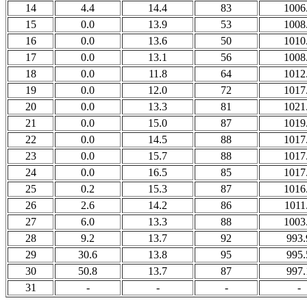
14
4.4
14.4
83
1006
15
0.0
13.9
53
1008
16
0.0
13.6
50
1010
17
0.0
13.1
56
1008
18
0.0
11.8
64
1012
19
0.0
12.0
72
1017
20
0.0
13.3
81
1021
21
0.0
15.0
87
1019
22
0.0
14.5
88
1017
23
0.0
15.7
88
1017
24
0.0
16.5
85
1017
25
0.2
15.3
87
1016
26
2.6
14.2
86
1011
27
6.0
13.3
88
1003
28
9.2
13.7
92
993.
29
30.6
13.8
95
995.
30
50.8
13.7
87
997.
31
-
-
-
-