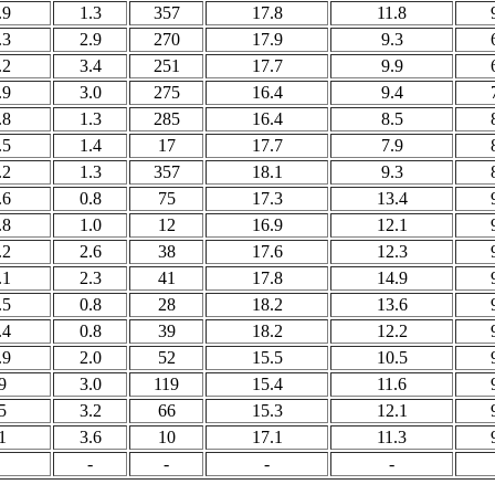
.9
1.3
357
17.8
11.8
.3
2.9
270
17.9
9.3
.2
3.4
251
17.7
9.9
.9
3.0
275
16.4
9.4
.8
1.3
285
16.4
8.5
.5
1.4
17
17.7
7.9
.2
1.3
357
18.1
9.3
.6
0.8
75
17.3
13.4
.8
1.0
12
16.9
12.1
.2
2.6
38
17.6
12.3
.1
2.3
41
17.8
14.9
.5
0.8
28
18.2
13.6
.4
0.8
39
18.2
12.2
.9
2.0
52
15.5
10.5
9
3.0
119
15.4
11.6
5
3.2
66
15.3
12.1
1
3.6
10
17.1
11.3
-
-
-
-