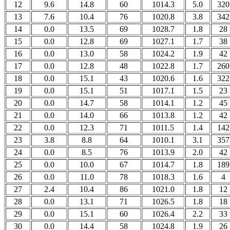
12
9.6
14.8
60
1014.3
5.0
320
13
7.6
10.4
76
1020.8
3.8
342
14
0.0
13.5
69
1028.7
1.8
28
15
0.0
12.8
69
1027.1
1.7
38
16
0.0
13.0
58
1024.2
1.9
42
17
0.0
12.8
48
1022.8
1.7
260
18
0.0
15.1
43
1020.6
1.6
322
19
0.0
15.1
51
1017.1
1.5
23
20
0.0
14.7
58
1014.1
1.2
45
21
0.0
14.0
66
1013.8
1.2
42
22
0.0
12.3
71
1011.5
1.4
142
23
3.8
8.8
64
1010.1
3.1
357
24
0.0
8.5
76
1013.9
2.0
42
25
0.0
10.0
67
1014.7
1.8
189
26
0.0
11.0
78
1018.3
1.6
4
27
2.4
10.4
86
1021.0
1.8
12
28
0.0
13.1
71
1026.5
1.8
18
29
0.0
15.1
60
1026.4
2.2
33
30
0.0
14.4
58
1024.8
1.9
26