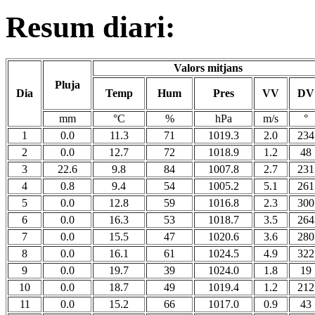
Resum diari:
Valors mitjans
Pluja
Dia
Temp
Hum
Pres
VV
DV
mm
°C
%
hPa
m/s
°
1
0.0
11.3
71
1019.3
2.0
234
2
0.0
12.7
72
1018.9
1.2
48
3
22.6
9.8
84
1007.8
2.7
231
4
0.8
9.4
54
1005.2
5.1
261
5
0.0
12.8
59
1016.8
2.3
300
6
0.0
16.3
53
1018.7
3.5
264
7
0.0
15.5
47
1020.6
3.6
280
8
0.0
16.1
61
1024.5
4.9
322
9
0.0
19.7
39
1024.0
1.8
19
10
0.0
18.7
49
1019.4
1.2
212
11
0.0
15.2
66
1017.0
0.9
43