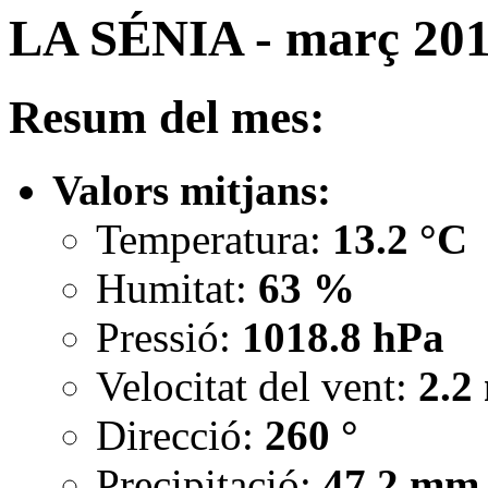
LA SÉNIA - març 20
Resum del mes:
Valors mitjans:
Temperatura:
13.2 °C
Humitat:
63 %
Pressió:
1018.8 hPa
Velocitat del vent:
2.2
Direcció:
260 °
Precipitació:
47.2 mm