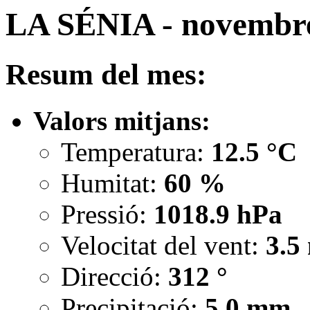
LA SÉNIA - novembr
Resum del mes:
Valors mitjans:
Temperatura:
12.5 °C
Humitat:
60 %
Pressió:
1018.9 hPa
Velocitat del vent:
3.5
Direcció:
312 °
Precipitació:
5.0 mm