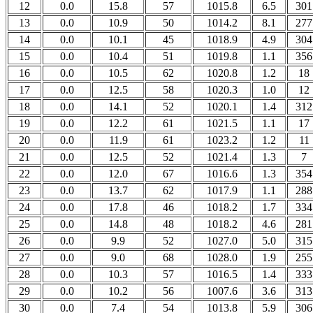
12
0.0
15.8
57
1015.8
6.5
301
13
0.0
10.9
50
1014.2
8.1
277
14
0.0
10.1
45
1018.9
4.9
304
15
0.0
10.4
51
1019.8
1.1
356
16
0.0
10.5
62
1020.8
1.2
18
17
0.0
12.5
58
1020.3
1.0
12
18
0.0
14.1
52
1020.1
1.4
312
19
0.0
12.2
61
1021.5
1.1
17
20
0.0
11.9
61
1023.2
1.2
11
21
0.0
12.5
52
1021.4
1.3
7
22
0.0
12.0
67
1016.6
1.3
354
23
0.0
13.7
62
1017.9
1.1
288
24
0.0
17.8
46
1018.2
1.7
334
25
0.0
14.8
48
1018.2
4.6
281
26
0.0
9.9
52
1027.0
5.0
315
27
0.0
9.0
68
1028.0
1.9
255
28
0.0
10.3
57
1016.5
1.4
333
29
0.0
10.2
56
1007.6
3.6
313
30
0.0
7.4
54
1013.8
5.9
306