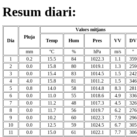
Resum diari:
Valors mitjans
Pluja
Dia
Temp
Hum
Pres
VV
DV
mm
°C
%
hPa
m/s
°
1
0.2
15.5
84
1022.3
1.1
359
2
0.0
15.8
80
1019.1
1.3
259
3
0.0
15.4
83
1014.5
1.5
242
4
4.0
15.8
81
1011.2
1.5
346
5
0.8
14.0
58
1014.8
8.3
281
6
0.0
11.0
55
1018.6
4.9
336
7
0.0
11.2
48
1017.3
4.5
326
8
0.0
11.7
56
1019.7
6.2
276
9
0.0
10.2
60
1022.3
7.9
296
10
0.0
12.5
59
1024.5
6.7
305
11
0.0
15.0
61
1022.1
7.7
306