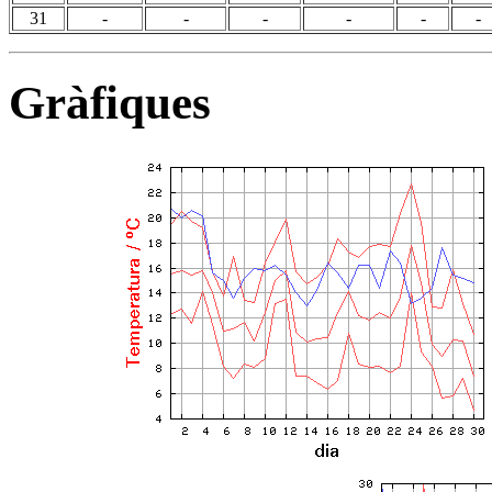
31
-
-
-
-
-
-
Gràfiques