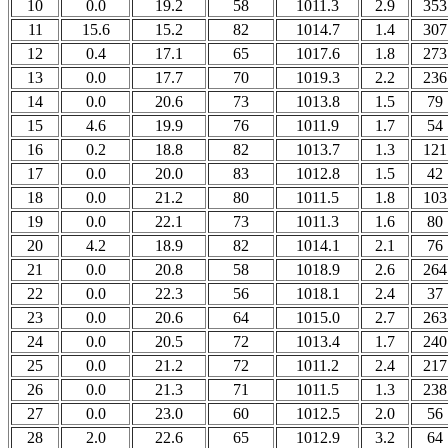
10
0.0
19.2
58
1011.3
2.9
353
11
15.6
15.2
82
1014.7
1.4
307
12
0.4
17.1
65
1017.6
1.8
273
13
0.0
17.7
70
1019.3
2.2
236
14
0.0
20.6
73
1013.8
1.5
79
15
4.6
19.9
76
1011.9
1.7
54
16
0.2
18.8
82
1013.7
1.3
121
17
0.0
20.0
83
1012.8
1.5
42
18
0.0
21.2
80
1011.5
1.8
103
19
0.0
22.1
73
1011.3
1.6
80
20
4.2
18.9
82
1014.1
2.1
76
21
0.0
20.8
58
1018.9
2.6
264
22
0.0
22.3
56
1018.1
2.4
37
23
0.0
20.6
64
1015.0
2.7
263
24
0.0
20.5
72
1013.4
1.7
240
25
0.0
21.2
72
1011.2
2.4
217
26
0.0
21.3
71
1011.5
1.3
238
27
0.0
23.0
60
1012.5
2.0
56
28
2.0
22.6
65
1012.9
3.2
64