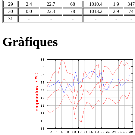
29
2.4
22.7
68
1010.4
1.9
347
30
0.0
22.3
78
1013.2
2.9
74
31
-
-
-
-
-
-
Gràfiques