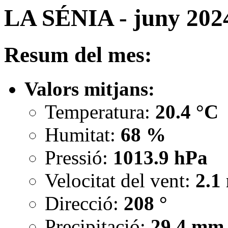
LA SÉNIA - juny 202
Resum del mes:
Valors mitjans:
Temperatura:
20.4 °C
Humitat:
68 %
Pressió:
1013.9 hPa
Velocitat del vent:
2.1
Direcció:
208 °
Precipitació:
29.4 mm