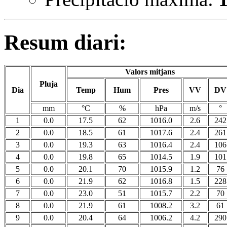
Resum diari:
Valors mitjans
Pluja
Dia
Temp
Hum
Pres
VV
DV
mm
°C
%
hPa
m/s
°
1
0.0
17.5
62
1016.0
2.6
242
2
0.0
18.5
61
1017.6
2.4
261
3
0.0
19.3
63
1016.4
2.4
106
4
0.0
19.8
65
1014.5
1.9
101
5
0.0
20.1
70
1015.9
1.2
76
6
0.0
21.9
62
1016.8
1.5
228
7
0.0
23.0
51
1015.7
2.2
70
8
0.0
21.9
61
1008.2
3.2
61
9
0.0
20.4
64
1006.2
4.2
290