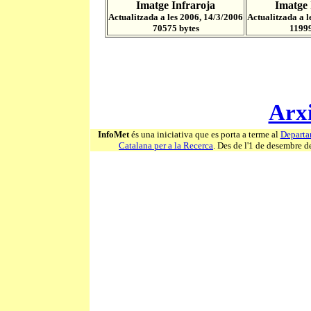
Imatge Infraroja
Imatge 
Actualitzada a les 2006, 14/3/2006
Actualitzada a l
70575 bytes
11999
Arx
InfoMet
és una iniciativa que es porta a terme al
Departa
Catalana per a la Recerca
. Des de l'1 de desembre de